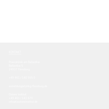
KONTAKT
Praxisklinik am Ballastkai
Ballastkai 5
24937 Flensburg
+49 461 / 140 555 0
anmeldung(at)mkg-flensburg.de
Ostsee Institut
+49 461 / 141 670
info(at)ostseeinstitut.de