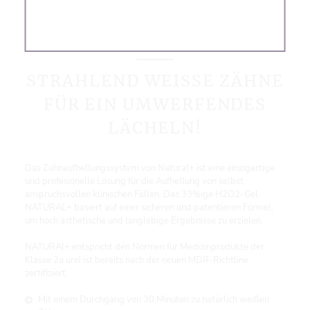
ZAHNAUFHELLUNG MIT KONZEPT
STRAHLEND WEISSE ZÄHNE F
ÜR EIN UMWERFENDES L
ÄCHELN!
Das Zahnaufhellungssystem von Natural+ ist eine einzigartige
und profesionelle Lösung für die Aufhellung von selbst
anspruchsvollen klinischen Fällen. Das 33%ige H2O2-Gel
NATURAL+ basiert auf einer sicheren und patentieren Formel,
um hoch ästhetische und langlebige Ergebnisse zu erzielen.
NATURAl+ entspricht den Normen für Medizinprodukte der
Klasse 2a und ist bereits nach der neuen MDR-Richtline
zertifiziert.
Mit einem Durchgang von 30 Minuten zu natürlich weißen