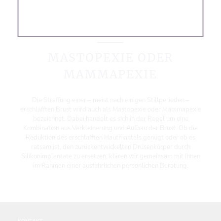
BRUSTSTRAFFUNG
MASTOPEXIE ODER
MAMMAPEXIE
Die Straffung einer – meist nach einigen Stillperioden –
erschlafften Brust wird auch als Mastopexie oder Mammapexie
bezeichnet. Dabei handelt es sich in der Regel um eine
Kombination aus Verkleinerung und Aufbau der Brust. Ob die
Reduktion des erschlafften Hautmantels genügt oder ob es
ratsam ist, den zurückentwickelten Drüsenkörper durch
Silikonimplantate zu ersetzen, klären wir gemeinsam mit Ihnen
im Rahmen einer ausführlichen persönlichen Beratung.