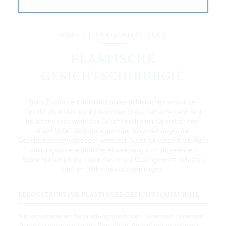
MUND-, KIEFER & GESICHTSCHIRUGIE
PLASTISCHE
GESICHTSCHIRURGIE
Beim Zusammentreffen mit anderen Menschen wird unser
Gesicht als erstes wahrgenommen. Diese Tatsache kann sehr
belastend sein, wenn das Gesicht nach einer Operation oder
einem Unfall Verformungen oder Verschiebungen der
Gesichtsteile aufweist oder wenn der Ausdruck verzerrt ist. Auch
eine angeborene optische Abweichung vom allgemeinen
Schönheitsempfinden kann das innere Gleichgewicht belasten
und am Selbstbewusstsein nagen.
REKONSTRUKTIVE PLASTISCHE GESICHTSCHIRURGIE
Mit verschiedenen Behandlungsmethoden lassen sich Nase und