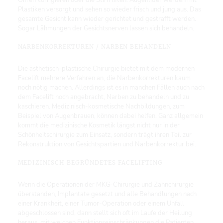
Ohren korrigieren oder die Stirn liften. Augenlider werden mit
Plastiken versorgt und sehen so wieder frisch und jung aus. Das
gesamte Gesicht kann wieder gerichtet und gestrafft werden.
Sogar Lähmungen der Gesichtsnerven lassen sich behandeln.
NARBENKORREKTUREN / NARBEN BEHANDELN
Die ästhetisch-plastische Chirurgie bietet mit dem modernen
Facelift mehrere Verfahren an, die Narbenkorrekturen kaum
noch nötig machen. Allerdings ist es in manchen Fällen auch nach
dem Facelift noch angebracht, Narben zu behandeln und zu
kaschieren. Medizinisch-kosmetische Nachbildungen, zum
Beispiel von Augenbrauen, können dabei helfen. Ganz allgemein
kommt die medizinische Kosmetik längst nicht nur in der
Schönheitschirurgie zum Einsatz, sondern trägt ihren Teil zur
Rekonstruktion von Gesichtspartien und Narbenkorrektur bei.
MEDIZINISCH BEGRÜNDETES FACELIFTING
Wenn die Operationen der MKG-Chirurgie und Zahnchirurgie
überstanden, Implantate gesetzt und alle Behandlungen nach
einer Krankheit, einer Tumor-Operation oder einem Unfall
abgeschlossen sind, dann stellt sich oft im Laufe der Heilung
heraus, mit welchen Funktionseinschränkungen die Patienten