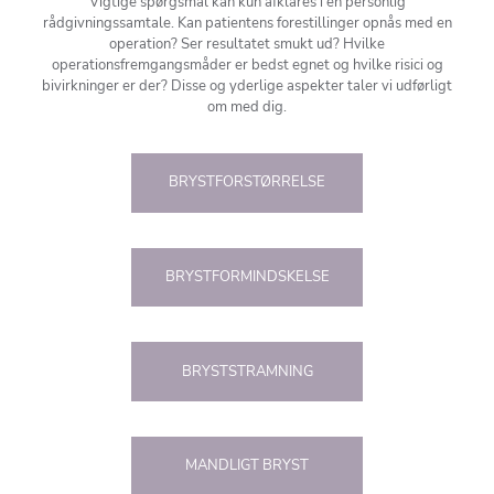
Vigtige spørgsmål kan kun afklares i en personlig
rådgivningssamtale. Kan patientens forestillinger opnås med en
operation? Ser resultatet smukt ud? Hvilke
operationsfremgangsmåder er bedst egnet og hvilke risici og
bivirkninger er der? Disse og yderlige aspekter taler vi udførligt
om med dig.
BRYSTFORSTØRRELSE
BRYSTFORMINDSKELSE
BRYSTSTRAMNING
MANDLIGT BRYST