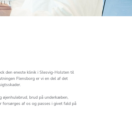
 den eneste klinik i Slesvig-Holsten til
utningen Flensborg er vi en del af det
igtsskader.
 og øjenhulebrud, brud på underkæben,
orsørges af os og passes i givet fald på