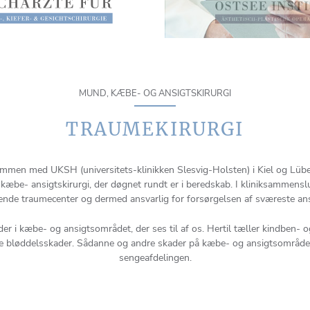
MUND, KÆBE- OG ANSIGTSKIRURGI
TRAUMEKIRURGI
ammen med UKSH (universitets-klinikken Slesvig-Holsten) i Kiel og Lübeck
 kæbe- ansigtskirurgi, der døgnet rundt er i beredskab. I kliniksammensl
nde traumecenter og dermed ansvarlig for forsørgelsen af sværeste ans
der i kæbe- og ansigtsområdet, der ses til af os. Hertil tæller kindben-
bløddelsskader. Sådanne og andre skader på kæbe- og ansigtsområder f
sengeafdelingen.