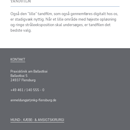
TANDFILM
Også den ”lille” tandfilm, som også gennemføres digitalt hos os,
er stadigvæk nyttig. Når et lille område med højeste opløsning
og ringe stråleeksposition skal undersøges, er tandfilen det
bedste valg.
KONTAKT
Praxisklinik am Ballastkai
Ballastkai 5
24937 Flensburg
+49 461 / 140 555 - 0
anmeldung(at)mkg-flensburg.de
MUND-, KÆBE- & ANSIGTSKIRURGI