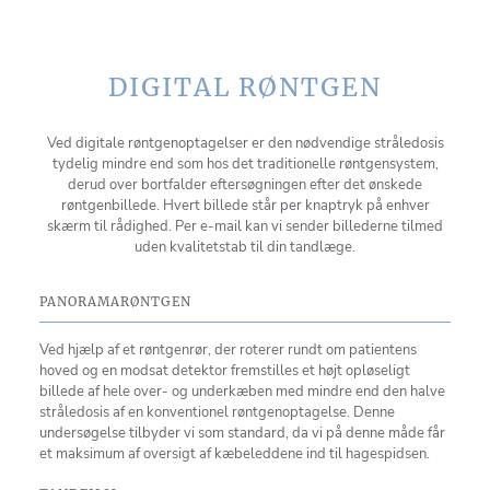
DIGITAL RØNTGEN
Ved digitale røntgenoptagelser er den nødvendige stråledosis
tydelig mindre end som hos det traditionelle røntgensystem,
derud over bortfalder eftersøgningen efter det ønskede
røntgenbillede. Hvert billede står per knaptryk på enhver
skærm til rådighed. Per e-mail kan vi sender billederne tilmed
uden kvalitetstab til din tandlæge.
PANORAMARØNTGEN
Ved hjælp af et røntgenrør, der roterer rundt om patientens
hoved og en modsat detektor fremstilles et højt opløseligt
billede af hele over- og underkæben med mindre end den halve
stråledosis af en konventionel røntgenoptagelse. Denne
undersøgelse tilbyder vi som standard, da vi på denne måde får
et maksimum af oversigt af kæbeleddene ind til hagespidsen.