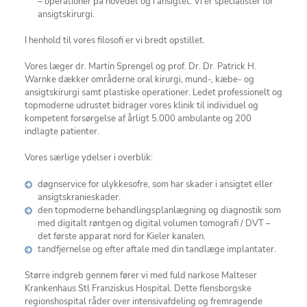
– operationer på hovedet og i ansigtet. Vi er specialister for
ansigtskirurgi.
I henhold til vores filosofi er vi bredt opstillet.
Vores læger dr. Martin Sprengel og prof. Dr. Dr. Patrick H.
Warnke dækker områderne oral kirurgi, mund-, kæbe- og
ansigtskirurgi samt plastiske operationer. Ledet professionelt og
topmoderne udrustet bidrager vores klinik til individuel og
kompetent forsørgelse af årligt 5.000 ambulante og 200
indlagte patienter.
Vores særlige ydelser i overblik:
døgnservice for ulykkesofre, som har skader i ansigtet eller
ansigtskranieskader.
den topmoderne behandlingsplanlægning og diagnostik som
med digitalt røntgen og digital volumen tomografi / DVT –
det første apparat nord for Kieler kanalen.
tandfjernelse og efter aftale med din tandlæge implantater.
Større indgreb gennem fører vi med fuld narkose Malteser
Krankenhaus Stl Franziskus Hospital. Dette flensborgske
regionshospital råder over intensivafdeling og fremragende