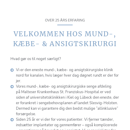
OVER 25 ÅRS ERFARING
VELKOMMEN HOS MUND-,
KÆBE- & ANSIGTSKIRURGI
Hvad gør os til noget særligt?
Vi er den eneste mund-, kæbe- og ansigtskirurgiske klinik
nord for kanalen, hvis læger hver dag døgnet rundt er der for
jer.
Vores mund-, kæbe- og ansigtskirurgiske senge afdeling
på Malteser Krankenhaus St. Franziskus-Hospital er ved
siden af universitetsklinikken i Kiel og Lübeck den eneste, der
er forankret i sengebehovsplanen af landet Slesvig-Holsten.
Dermed kan vi garantere dig den bedst mulige ”allinklusive”
forsørgelse.
Siden 25 år er vi der for vores patienter. Vi fjerner tænder,
indsætter implantater og gennemfører – også komplicerede